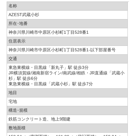
名称
AZEST武蔵小杉
所在･地番
神奈川県川崎市中原区小杉町1丁目528番1
住居表示
神奈川県川崎市中原区小杉町1丁目528番1-以下部屋番号
交通
東急東横線・目黒線「新丸子」駅 徒歩3分
JR横須賀線/湘南新宿ライン/南武線/相鉄・JR直通線「武蔵小
杉」駅 徒歩6分
東急東横線・目黒線「武蔵小杉」駅 徒歩7分
地目
宅地
構造･規模
鉄筋コンクリート造、地上9階建
敷地面積