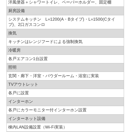
洋風便器＋シャワートイレ、ペーパーホルダー、固定棚
厨房設備
システムキッチン L=1200(A・Bタイプ)・L=1500(Cタイ
プ)、2口ガスコンロ
換気
キッチンはレンジフードによる強制換気
冷暖房
各戸エアコン1台設置
照明
玄関・廊下・洋室・パウダールーム・浴室に実装
TVアウトレット
各戸に設置
インターホン
各戸にカラーモニター付インターホン設置
インターネット設備
棟内LAN設備設置（Wi-Fi実装）