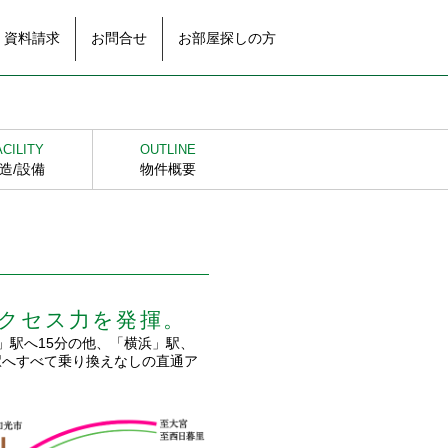
資料請求
お問合せ
お部屋探しの方
ACILITY
OUTLINE
造/設備
物件概要
アクセス力を発揮。
」駅へ15分の他、「横浜」駅、
駅へすべて乗り換えなしの直通ア