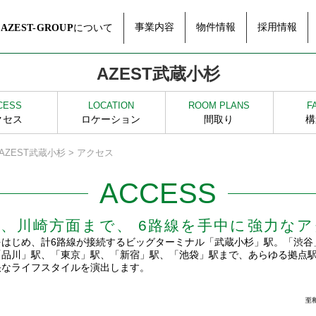
事業内容
物件情報
採用情報
について
AZEST-GROUP
AZEST武蔵小杉
CESS
LOCATION
ROOM PLANS
F
クセス
ロケーション
間取り
構
 AZEST武蔵小杉 > アクセス
ACCESS
浜、川崎方面まで、
6路線を手中に強力な
はじめ、計6路線が接続するビッグターミナル「武蔵小杉」駅。「渋谷
「品川」駅、「東京」駅、「新宿」駅、「池袋」駅まで、あらゆる拠点
快なライフスタイルを演出します。