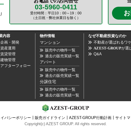
お電話でのお問合せ
03-5960-0411
お
受付時間：平日10：00～19：00
り
（土日祝・弊社休業日を除く）
業内容
物件情報
なぜ不動産投資なのか
企画・開発
マンション
不動産が選ばれるワ
資産運用
AZEST-GROUP
が選
販売中の物件一覧
賃貸管理
Q&A
過去の販売実績一覧
建物管理
アパート
アフターフォロー
販売中の物件一覧
過去の販売実績一覧
分譲住宅
販売中の物件一覧
過去の販売実績一覧
ライバシーポリシー
┃
販売ガイドライン
┃
AZEST-GROUP行動計画
┃
サイトマ
Copyright(c) AZEST GROUP. All rights reserved.