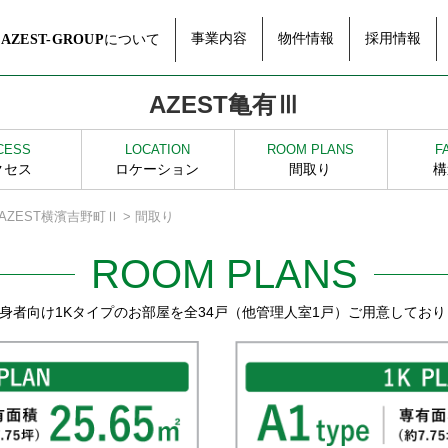
事業内容
物件情報
採用情報
について
AZEST-GROUP
AZEST亀有Ⅲ
CESS
LOCATION
ROOM PLANS
F
クセス
ロケーション
間取り
構
 AZEST横濱吉野町Ⅱ > 間取り
ROOM PLANS
単身者向け1Kタイプのお部屋を全34戸（他管理人室1戸）ご用意してお