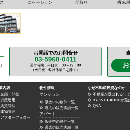
ス
ロケーション
間取り
構造/
お電話でのお問合せ
03-5960-0411
お
受付時間：平日10：00～19：00
り
（土日祝・弊社休業日を除く）
業内容
物件情報
なぜ不動産投資なのか
企画・開発
マンション
不動産が選ばれるワ
資産運用
AZEST-GROUP
が選
販売中の物件一覧
賃貸管理
Q&A
過去の販売実績一覧
建物管理
アパート
アフターフォロー
販売中の物件一覧
過去の販売実績一覧