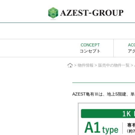
CONCEPT
AC
コンセプト
ア
>
物件情報
>
販売中の物件一覧
>
AZEST亀有Ⅲは、地上5階建、