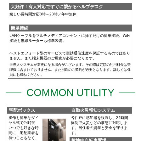
大好評！有人対応ですぐに繋がるヘルプデスク
嬉しい長時間対応8時～23時／年中無休
簡単接続
LANケーブルをマルチメディアコンセントに挿すだけの簡単接続。WiFi
接続も無線ルーターも標準装備。
ベストエフォート型のサービスで実効通信速度を保証するものではあり
ません。また端末機器のご用意が必要になります。
※導入システムが変更になる場合がございます。その際は定額の利用料金は管
理費に含まれておりません。また別途のご契約が必要となります。詳しくは係
員にお尋ねください。
COMMON UTILITY
宅配ボックス
自動火災報知システム
操作も簡単なダイ
各住戸に感知器を設置し、24時間
ヤル式で24時間
体制で火災などの事態に対応しま
いつでも好きな時
す。居住者の資産と安全を守りま
間に、宅配業者を
す。
待つこともなく、
敷地内自転車置場