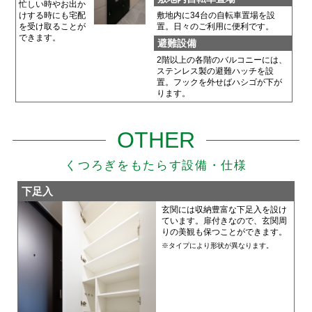
忙しい時やお出か
けする時にも宅配
敷地内に34台の自転車置場を設
を受け取ることが
置。日々のご利用に便利です。
できます。
避難設備
2階以上の各階のバルコニーには、
ステンレス製の避難ハッチを設
置。フックを外せばハシゴが下が
ります。
OTHER
くつろぎをもたらす設備・仕様
下足入
玄関には収納豊富な下足入を設け
ています。扉付きなので、玄関周
りの美観も保つことができます。
※タイプにより形状が異なります。