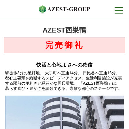
toggle
naviga
AZEST西巣鴨
完売御礼
快活と心地よさへの確信
駅徒歩3分の絶好地。 大手町へ直通14分、 日比谷へ直通16分。
都心主要駅を縦断するスピーディアクセス。生活利便施設が充実
する駅前の便利さと緑豊かな周辺環境。 「AZEST西巣鴨」は、
暮らす喜び・豊かさを謳歌できる、素敵な都心のステージです。