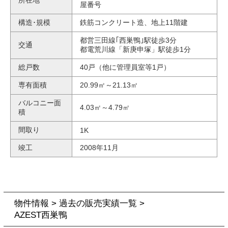
所在地
屋番号
構造･規模
鉄筋コンクリート造、地上11階建
都営三田線｢西巣鴨｣駅徒歩3分
交通
都電荒川線「新庚申塚」駅徒歩1分
総戸数
40戸（他に管理員室等1戸）
専有面積
20.99㎡～21.13㎡
バルコニー面
4.03㎡～4.79㎡
積
間取り
1K
竣工
2008年11月
物件情報
>
過去の販売実績一覧
>
AZEST西巣鴨